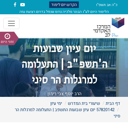
הקדש יום לימוד
כ"ה אב תשפ"ו
הלימוד היום לע"נ הבוגר מלכיה גרוס שנפל בדרום רצועת עזה
זמני היום
יום עיון שבועות
ה'תשפ"ב | התעלומה
למרגלות הר סיני
הרב יוסף צבי רימון
דף הבית
שיעורי בית המדרש
ימי עיון
57820142 יום עיון שבועות התשפב | התעלומה למרגלות הר
סיני