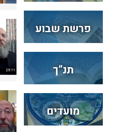
פרשת שבוע
תנ”ך
29:11
מועדים