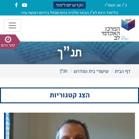
הקדש יום לימוד
כ"ו אב תשפ"ו
הלימוד היום לע"נ הבוגר מלכיה גרוס שנפל בדרום רצועת עזה
זמני היום
תנ”ך
תנ”ך
דף הבית
שיעורי בית המדרש
הצג קטגוריות