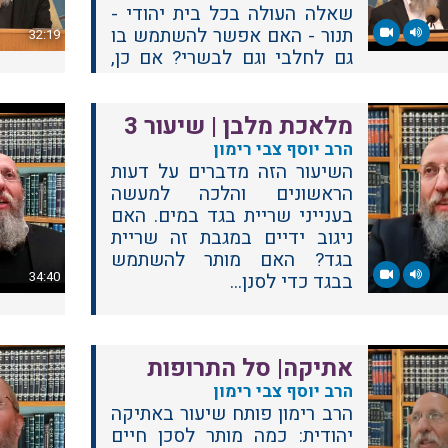
שאלה העולה בכל בית יהודי -
תנור - האם אפשר להשתמש בו
32:19
גם לחלבי וגם לבשרי? אם כן,
איך? ומה עושים בשעת הדחק?
מלאכת מלבן | שיעור 3
הרב יוסף צבי רימון
השיעור הזה מדברים על דעות
הראשונים והלכה למעשה
בענייני שריית בגד במים. האם
ניגוב ידיים במגבת זה שריית
בגד? האם מותר להשתמש
34:40
בבגד כדי לסנן...
אתיקה| סל התרופות
הרב יוסף צבי רימון
הרב רימון פותח שיעור באתיקה
יהודית: כמה מותר לסכן חיים