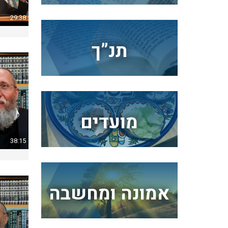
29:38
תנ”ך
מועדים
38:15
אמונה ומחשבה